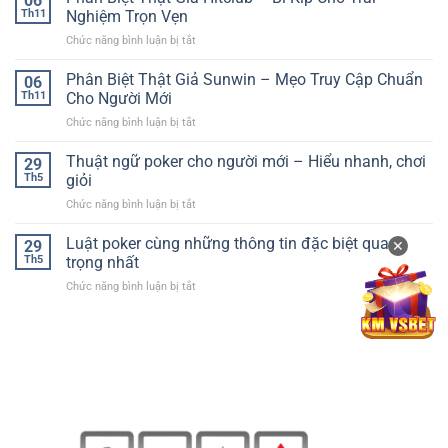
06
Hợp
Th11
Nghiệm Trọn Vẹn
Tác
Chức năng bình luận bị tắt
ở
Sunwin
Phân
–
Biệt
Phân Biệt Thật Giả Sunwin – Mẹo Truy Cập Chuẩn
Cú
06
Thật
Bắt
Th11
Cho Người Mới
Giả
Tay
Chức năng bình luận bị tắt
ở
Hitclub
Chiến
Phân
–
Lược
Biệt
Thuật ngữ poker cho người mới – Hiểu nhanh, chơi
Bí
29
Gây
Thật
Kíp
Th5
giỏi
Chấn
Giả
Cho
Động
Chức năng bình luận bị tắt
ở
Sunwin
Trải
Làng
Thuật
–
Nghiệm
Cá
ngữ
Luật poker cùng những thông tin đặc biệt quan
Mẹo
29
Trọn
✕
Cược
poker
Truy
Th5
trọng nhất
Vẹn
cho
Cập
Chức năng bình luận bị tắt
ở
người
Chuẩn
Luật
mới
Cho
poker
–
Người
cùng
Hiểu
Mới
những
nhanh,
thông
chơi
tin
giỏi
đặc
biệt
quan