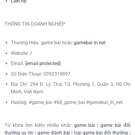
Liên hệ
THÔNG TIN DOANH NGHIỆP
Thương Hiệu: game bài hoặc
gamebai in net
Website:
/
Email:
[email protected]
Số Điện Thoại:
0392319897
Địa Chỉ:
294 Đ. Lý Thái Tổ, Phường 1, Quận 3, Hồ Chí
Minh, Việt Nam
Hastag: #game_bai #68_game_bai #gamebai_in_net
Từ khóa tìm kiếm nhiều nhất:
game bài
|
game bài đổi
thưởng uy tín
|
game đánh bài
|
top game bài đổi thưởng
|