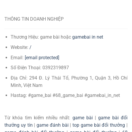
THÔNG TIN DOANH NGHIỆP
Thương Hiệu: game bài hoặc
gamebai in net
Website:
/
Email:
[email protected]
Số Điện Thoại:
0392319897
Địa Chỉ:
294 Đ. Lý Thái Tổ, Phường 1, Quận 3, Hồ Chí
Minh, Việt Nam
Hastag: #game_bai #68_game_bai #gamebai_in_net
Từ khóa tìm kiếm nhiều nhất:
game bài
|
game bài đổi
thưởng uy tín
|
game đánh bài
|
top game bài đổi thưởng
|