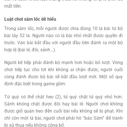
mất tiền.
Luật chơi sâm lốc dễ hiểu
Trong sâm lốc, mỗi người được chia đúng 10 lá bài từ bộ
bài tây 52 lá. Người nào có lá bài nhỏ nhất được quyền đi
trước. Ván bài bắt đầu với người đầu tiên đánh ra một bộ
hợp lệ (bài lẻ, đôi, sảnh…).
Người kế tiếp phải đánh bộ mạnh hơn hoặc bỏ lượt. Vòng
chơi tiếp tục cho tới khi không ai chặn được, người cuối
cùng đánh được bộ bài sẽ bắt đầu lượt mới. Một số quy
định đặc biệt trong game gồm:
Tứ quý có thể chặt heo (2), tứ quý chặt tứ quý nhỏ hơn.
Sảnh không chặt được đôi hay bài lẻ. Người chơi không
được giữ quân heo đến cuối bài nếu không sẽ bị phạt. Khi
chỉ còn một lá bài, người chơi phải hô “báo Sâm” để tránh
bị xử thua nếu không công bố.