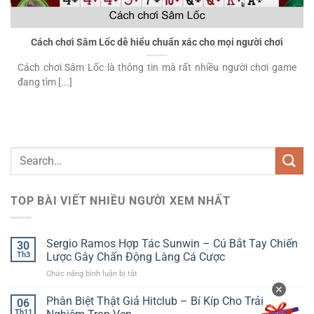
Cách chơi Sâm Lốc dễ hiểu chuẩn xác cho mọi người chơi
Cách chơi Sâm Lốc là thông tin mà rất nhiều người chơi game
đang tìm [...]
TOP BÀI VIẾT NHIỀU NGƯỜI XEM NHẤT
Sergio Ramos Hợp Tác Sunwin – Cú Bắt Tay Chiến
30
Th3
Lược Gây Chấn Động Làng Cá Cược
Chức năng bình luận bị tắt
ở
Sergio
✕
Ramos
Phân Biệt Thật Giả Hitclub – Bí Kíp Cho Trải
06
Hợp
Th11