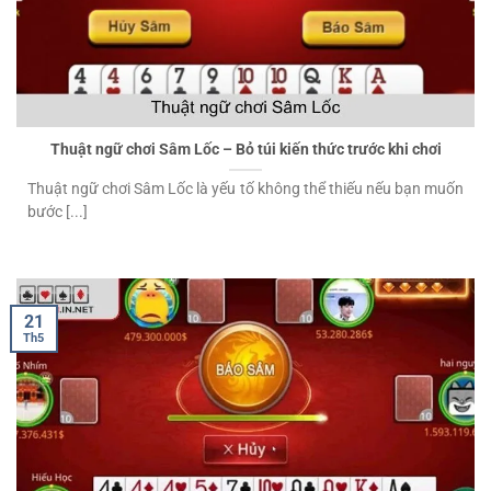
Thuật ngữ chơi Sâm Lốc – Bỏ túi kiến thức trước khi chơi
Thuật ngữ chơi Sâm Lốc là yếu tố không thể thiếu nếu bạn muốn
bước [...]
21
Th5