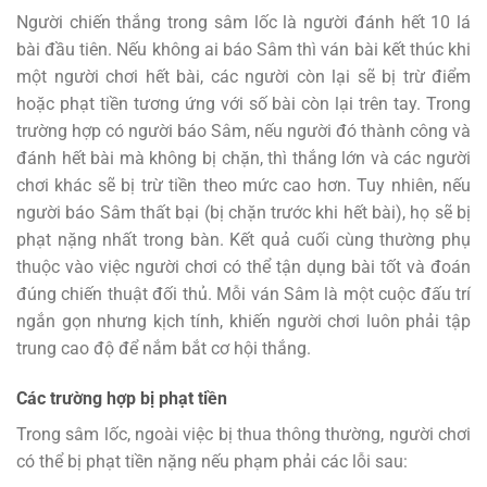
Người chiến thắng trong sâm lốc là người đánh hết 10 lá
bài đầu tiên. Nếu không ai báo Sâm thì ván bài kết thúc khi
một người chơi hết bài, các người còn lại sẽ bị trừ điểm
hoặc phạt tiền tương ứng với số bài còn lại trên tay. Trong
trường hợp có người báo Sâm, nếu người đó thành công và
đánh hết bài mà không bị chặn, thì thắng lớn và các người
chơi khác sẽ bị trừ tiền theo mức cao hơn. Tuy nhiên, nếu
người báo Sâm thất bại (bị chặn trước khi hết bài), họ sẽ bị
phạt nặng nhất trong bàn. Kết quả cuối cùng thường phụ
thuộc vào việc người chơi có thể tận dụng bài tốt và đoán
đúng chiến thuật đối thủ. Mỗi ván Sâm là một cuộc đấu trí
ngắn gọn nhưng kịch tính, khiến người chơi luôn phải tập
trung cao độ để nắm bắt cơ hội thắng.
Các trường hợp bị phạt tiền
Trong sâm lốc, ngoài việc bị thua thông thường, người chơi
có thể bị phạt tiền nặng nếu phạm phải các lỗi sau: