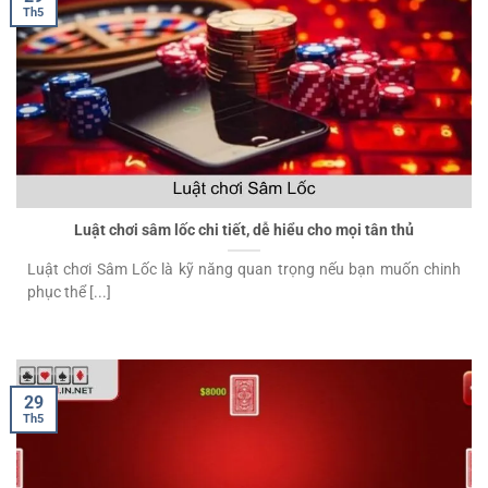
Th5
Luật chơi sâm lốc chi tiết, dễ hiểu cho mọi tân thủ
Luật chơi Sâm Lốc là kỹ năng quan trọng nếu bạn muốn chinh
phục thể [...]
29
Th5