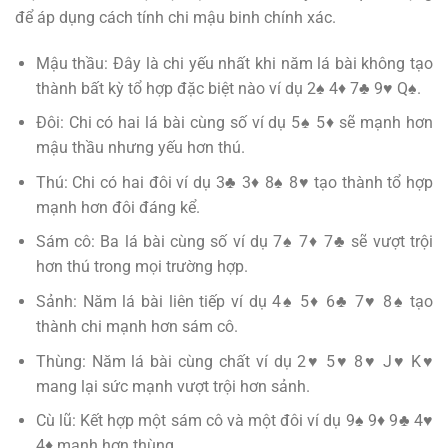
để áp dụng cách tính chi mậu binh chính xác.
Mậu thầu: Đây là chi yếu nhất khi năm lá bài không tạo
thành bất kỳ tổ hợp đặc biệt nào ví dụ 2♠ 4♦ 7♣ 9♥ Q♠.
Đôi: Chi có hai lá bài cùng số ví dụ 5♠ 5♦ sẽ mạnh hơn
mậu thầu nhưng yếu hơn thú.
Thú: Chi có hai đôi ví dụ 3♣ 3♦ 8♠ 8♥ tạo thành tổ hợp
mạnh hơn đôi đáng kể.
Sám cô: Ba lá bài cùng số ví dụ 7♠ 7♦ 7♣ sẽ vượt trội
hơn thú trong mọi trường hợp.
Sảnh: Năm lá bài liên tiếp ví dụ 4♠ 5♦ 6♣ 7♥ 8♠ tạo
thành chi mạnh hơn sám cô.
Thùng: Năm lá bài cùng chất ví dụ 2♥ 5♥ 8♥ J♥ K♥
mang lại sức mạnh vượt trội hơn sảnh.
Cù lũ: Kết hợp một sám cô và một đôi ví dụ 9♠ 9♦ 9♣ 4♥
4♦ mạnh hơn thùng.