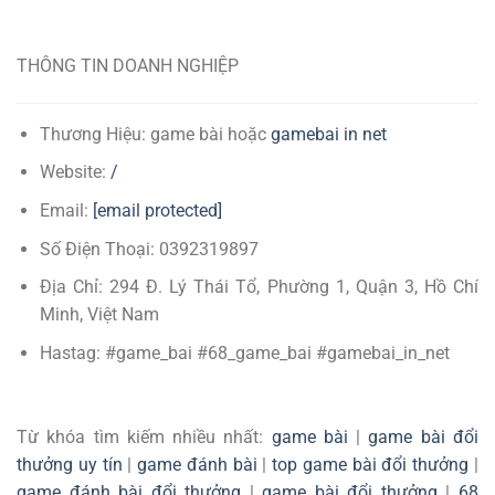
THÔNG TIN DOANH NGHIỆP
Thương Hiệu: game bài hoặc
gamebai in net
Website:
/
Email:
[email protected]
Số Điện Thoại:
0392319897
Địa Chỉ:
294 Đ. Lý Thái Tổ, Phường 1, Quận 3, Hồ Chí
Minh, Việt Nam
Hastag: #game_bai #68_game_bai #gamebai_in_net
Từ khóa tìm kiếm nhiều nhất:
game bài
|
game bài đổi
thưởng uy tín
|
game đánh bài
|
top game bài đổi thưởng
|
game đánh bài đổi thưởng
|
game bài đổi thưởng
|
68