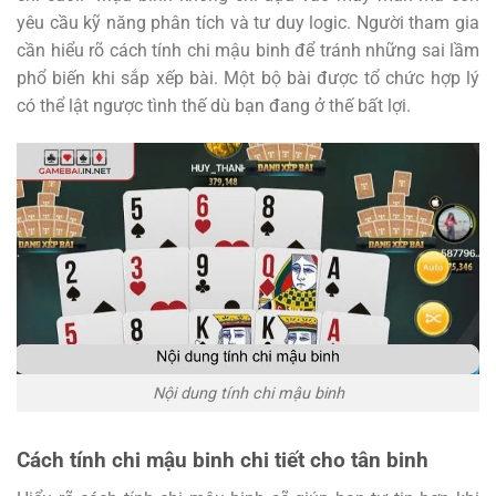
yêu cầu kỹ năng phân tích và tư duy logic. Người tham gia
cần hiểu rõ cách tính chi mậu binh để tránh những sai lầm
phổ biến khi sắp xếp bài. Một bộ bài được tổ chức hợp lý
có thể lật ngược tình thế dù bạn đang ở thế bất lợi.
Nội dung tính chi mậu binh
Cách tính chi mậu binh chi tiết cho tân binh