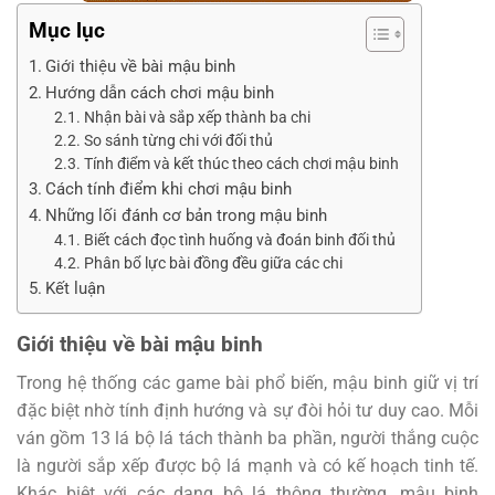
Mục lục
Giới thiệu về bài mậu binh
Hướng dẫn cách chơi mậu binh
Nhận bài và sắp xếp thành ba chi
So sánh từng chi với đối thủ
Tính điểm và kết thúc theo cách chơi mậu binh
Cách tính điểm khi chơi mậu binh
Những lối đánh cơ bản trong mậu binh
Biết cách đọc tình huống và đoán binh đối thủ
Phân bổ lực bài đồng đều giữa các chi
Kết luận
Giới thiệu về bài mậu binh
Trong hệ thống các game bài phổ biến, mậu binh giữ vị trí
đặc biệt nhờ tính định hướng và sự đòi hỏi tư duy cao. Mỗi
ván gồm 13 lá bộ lá tách thành ba phần, người thắng cuộc
là người sắp xếp được bộ lá mạnh và có kế hoạch tinh tế.
Khác biệt với các dạng bộ lá thông thường, mậu binh