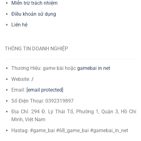
Miễn trừ trách nhiệm
Điều khoản sử dụng
Liên hệ
THÔNG TIN DOANH NGHIỆP
Thương Hiệu: game bài hoặc
gamebai in net
Website:
/
Email:
[email protected]
Số Điện Thoại:
0392319897
Địa Chỉ:
294 Đ. Lý Thái Tổ, Phường 1, Quận 3, Hồ Chí
Minh, Việt Nam
Hastag: #game_bai #68_game_bai #gamebai_in_net