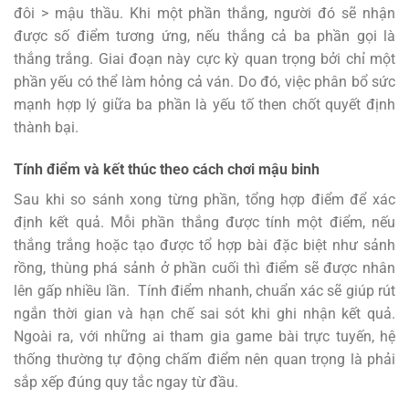
đôi > mậu thầu. Khi một phần thắng, người đó sẽ nhận
được số điểm tương ứng, nếu thắng cả ba phần gọi là
thắng trắng. Giai đoạn này cực kỳ quan trọng bởi chỉ một
phần yếu có thể làm hỏng cả ván. Do đó, việc phân bổ sức
mạnh hợp lý giữa ba phần là yếu tố then chốt quyết định
thành bại.
Tính điểm và kết thúc theo cách chơi mậu binh
Sau khi so sánh xong từng phần, tổng hợp điểm để xác
định kết quả. Mỗi phần thắng được tính một điểm, nếu
thắng trắng hoặc tạo được tổ hợp bài đặc biệt như sảnh
rồng, thùng phá sảnh ở phần cuối thì điểm sẽ được nhân
lên gấp nhiều lần. Tính điểm nhanh, chuẩn xác sẽ giúp rút
ngắn thời gian và hạn chế sai sót khi ghi nhận kết quả.
Ngoài ra, với những ai tham gia game bài trực tuyến, hệ
thống thường tự động chấm điểm nên quan trọng là phải
sắp xếp đúng quy tắc ngay từ đầu.