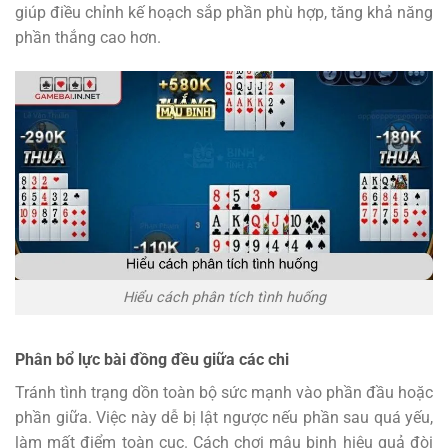
giúp điều chỉnh kế hoạch sắp phần phù hợp, tăng khả năng
phần thắng cao hơn.
Hiểu cách phân tích tình huống
Phân bổ lực bài đồng đều giữa các chi
Tránh tình trạng dồn toàn bộ sức mạnh vào phần đầu hoặc
phần giữa. Việc này dễ bị lật ngược nếu phần sau quá yếu,
làm mất điểm toàn cục. Cách chơi mậu binh hiệu quả đòi