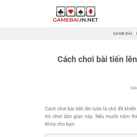
Bỏ
qua
nội
dung
GAME BÀI
Cách chơi bài tiến lê
ĐĂ
Cách chơi bài tiến lên luôn là chủ đề khiế
trò chơi dân gian này. Nếu muốn nắm thế
khóa cho bạn.