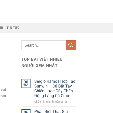
ER
TIN TỨC
TOP BÀI VIẾT NHIỀU
NGƯỜI XEM NHẤT
Sergio Ramos Hợp Tác
30
Th3
Sunwin – Cú Bắt Tay
 với
Chiến Lược Gây Chấn
Động Làng Cá Cược
chìa
Chức năng bình luận bị tắt
ở
Sergio
Ramos
Phân Biệt Thật Giả
06