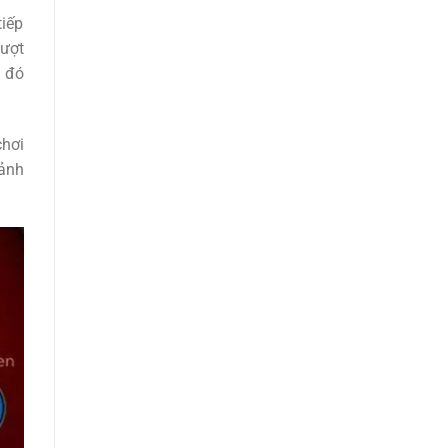
thông
giỏi
tiếp
tin
lượt
đặc
biệt
i đó
quan
trọng
nhất
chơi
 ảnh