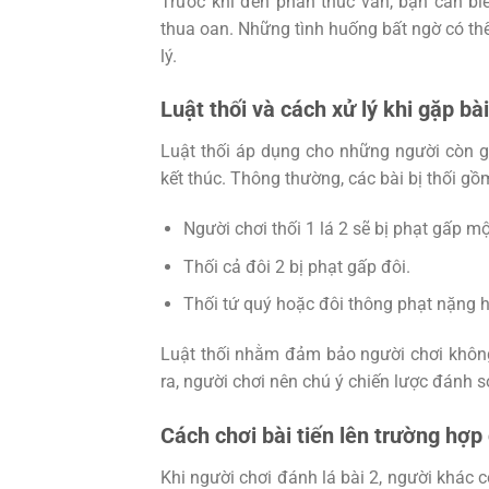
Trước khi đến phần thúc ván, bạn cần biế
thua oan. Những tình huống bất ngờ có th
lý.
Luật thối và cách xử lý khi gặp b
Luật thối áp dụng cho những người còn gi
kết thúc. Thông thường, các bài bị thối gồ
Người chơi thối 1 lá 2 sẽ bị phạt gấp mộ
Thối cả đôi 2 bị phạt gấp đôi.
Thối tứ quý hoặc đôi thông phạt nặng 
Luật thối nhằm đảm bảo người chơi không
ra, người chơi nên chú ý chiến lược đánh s
Cách chơi bài tiến lên trường hợp
Khi người chơi đánh lá bài 2, người khác c