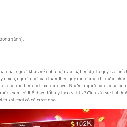
 trong sảnh).
ặn bài người khác nếu phù hợp với luật. Ví dụ, tứ quý có thể 
uy nhiên, người chơi cần tuân theo quy định rằng chỉ được chặn
n là người đánh hết bài đầu tiên. Những người còn lại sẽ tiếp
ức cược có thể thay đổi tùy theo vị trí về đích và các tình h
iến khi chơi có cá cược nhỏ.