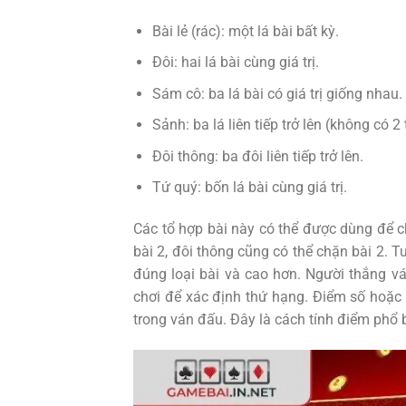
Bài lẻ (rác): một lá bài bất kỳ.
Đôi: hai lá bài cùng giá trị.
Sám cô: ba lá bài có giá trị giống nhau.
Sảnh: ba lá liên tiếp trở lên (không có 2
Đôi thông: ba đôi liên tiếp trở lên.
Tứ quý: bốn lá bài cùng giá trị.
Các tổ hợp bài này có thể được dùng để ch
bài 2, đôi thông cũng có thể chặn bài 2. T
đúng loại bài và cao hơn. Người thắng vá
chơi để xác định thứ hạng. Điểm số hoặc m
trong ván đấu. Đây là cách tính điểm phổ b