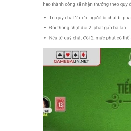
heo thành công sẽ nhận thưởng theo quy đ
Tứ quý chặt 2 đơn: người bị chặt bị phạ
Đôi thông chặt đôi 2: phạt gấp ba lần.
Nếu tứ quý chặt đôi 2, mức phạt có thể