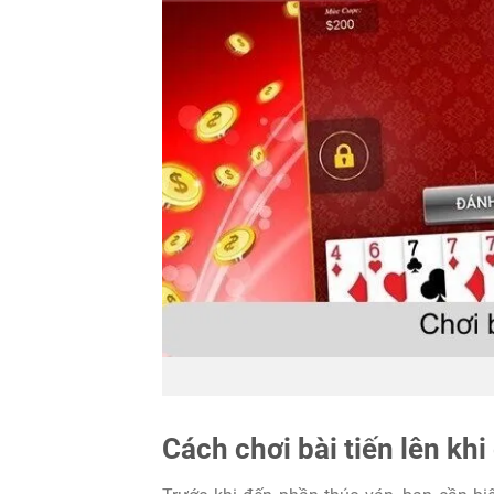
Cách chơi bài tiến lên khi